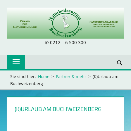
Skip
to
content
NATURHEILZE
✆ 0212 – 6 500 300
BUCHWEIZENB
Sie sind hier:
Home
Partner & mehr
(K)Urlaub am
Buchweizenberg
(K)URLAUB AM BUCHWEIZENBERG