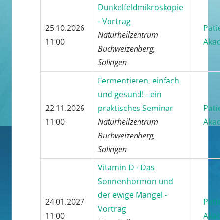
Dunkelfeldmikroskopie
- Vortrag
25.10.2026
Pati
Naturheilzentrum
11:00
Aka
Buchweizenberg,
Solingen
Fermentieren, einfach
und gesund! - ein
22.11.2026
praktisches Seminar
Pati
11:00
Naturheilzentrum
Aka
Buchweizenberg,
Solingen
Vitamin D - Das
Sonnenhormon und
der ewige Mangel -
24.01.2027
Pati
Vortrag
11:00
Aka