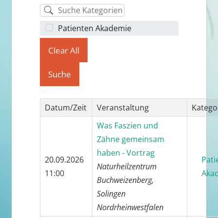
Kategorie
Patienten Akademie
Clear All
Suche
Datum/Zeit
Veranstaltung
Katego
Was Faszien und
Zähne gemeinsam
haben - Vortrag
20.09.2026
Pati
Naturheilzentrum
11:00
Aka
Buchweizenberg,
Solingen
Nordrheinwestfalen