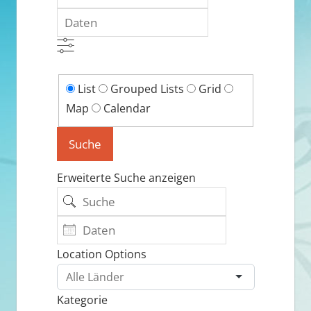
Daten
List
Search
List
Grouped Lists
Grid
Results
Map
Calendar
View
Suche
Type
Erweiterte Suche anzeigen
Suche
Daten
Location Options
Land
Kategorie