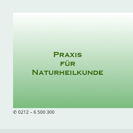
Skip
to
content
✆ 0212 – 6 500 300