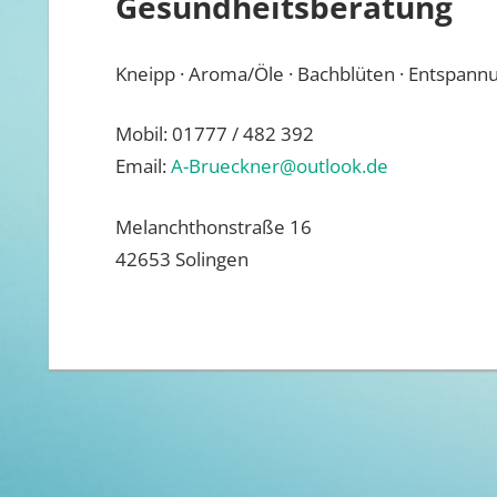
Gesundheitsberatung
Kneipp · Aroma/Öle · Bachblüten · Entspann
Mobil: 01777 / 482 392
Email:
A-Brueckner@outlook.de
Melanchthonstraße 16
42653 Solingen