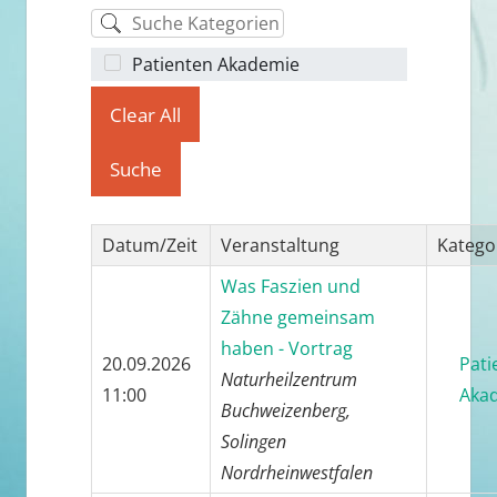
Kategorie
Patienten Akademie
Clear All
Suche
Datum/Zeit
Veranstaltung
Katego
Was Faszien und
Zähne gemeinsam
haben - Vortrag
20.09.2026
Pati
Naturheilzentrum
11:00
Aka
Buchweizenberg,
Solingen
Nordrheinwestfalen