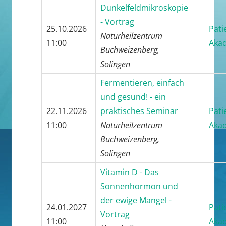
Dunkelfeldmikroskopie
- Vortrag
25.10.2026
Pati
Naturheilzentrum
11:00
Aka
Buchweizenberg,
Solingen
Fermentieren, einfach
und gesund! - ein
22.11.2026
praktisches Seminar
Pati
11:00
Naturheilzentrum
Aka
Buchweizenberg,
Solingen
Vitamin D - Das
Sonnenhormon und
der ewige Mangel -
24.01.2027
Pati
Vortrag
11:00
Aka