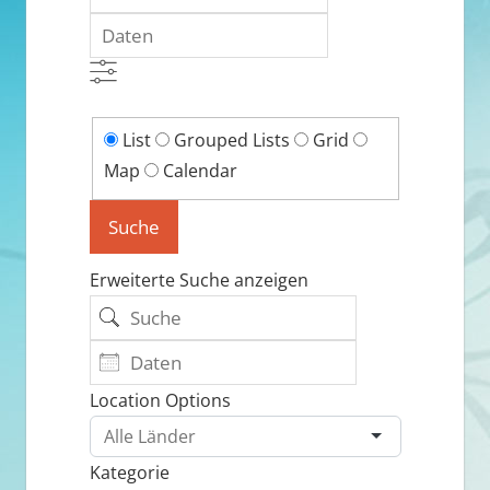
Daten
List
Search
List
Grouped Lists
Grid
Results
Map
Calendar
View
Suche
Type
Erweiterte Suche anzeigen
Suche
Daten
Location Options
Land
Kategorie