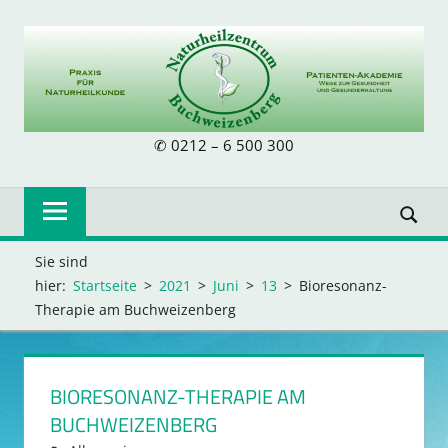
Zum
Inhalt
springen
NATURHEILZE
✆ 0212 – 6 500 300
BUCHWEIZENB
Sie sind
hier:
Startseite
2021
Juni
13
Bioresonanz-
Therapie am Buchweizenberg
BIORESONANZ-THERAPIE AM
BUCHWEIZENBERG