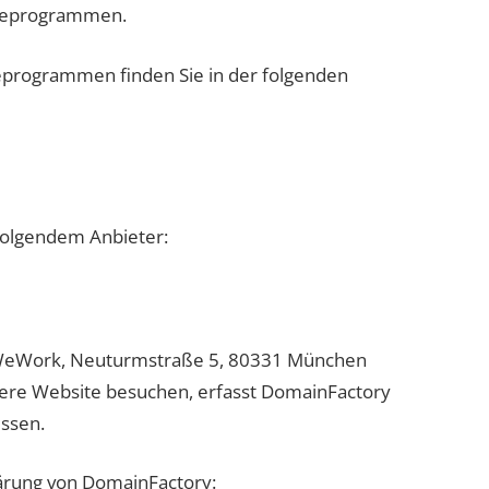
yseprogrammen.
seprogrammen finden Sie in der folgenden
 folgendem Anbieter:
 WeWork, Neuturmstraße 5, 80331 München
ere Website besuchen, erfasst DomainFactory
essen.
ärung von DomainFactory: